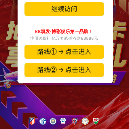
k8凯发·博彩娱乐第一品牌！
注册送豪礼·亿万奖池·首存送88888元